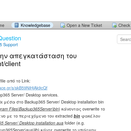
ome
Knowledgebase
Open a New Ticket
Check 
Question
5 Support
την απεγκατάσταση του
/client
ile από το Link:
pace.gr/s/skB59NiHjAk9cQf
365 Server/ Desktop services.
ix μέσα στο Backup365 Server/ Desktop installation bin
gram Files\Backup365Server\bin
) κάνοντας overwrite το
ο με το περιεχόμενο του extracted
bin
φακέλου
5 Server/ Desktop installation aua
folder (e.g.
kup365Server\aua\lib
) κάντε overwrite το υπάρχον