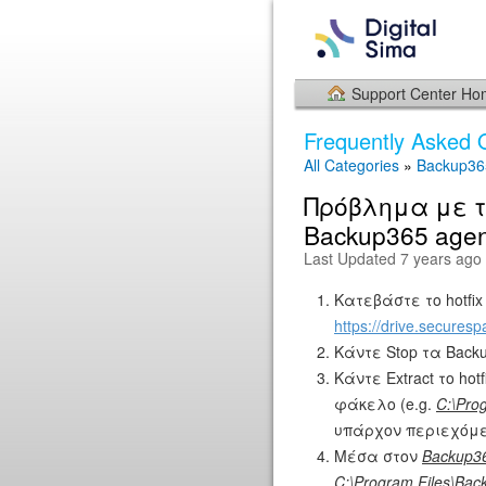
Support Center H
Frequently Asked 
All Categories
»
Backup36
Πρόβλημα με 
Backup365 agent
Last Updated 7 years ago
Κατεβάστε το hotfix f
https://drive.secures
Κάντε Stop τα Backup
Κάντε Extract το hotf
φάκελο (e.g.
C:\Pro
υπάρχον περιεχόμεν
Μέσα στον
Backup36
C:\Program Files\Bac