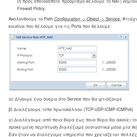
(ή προς οποιoδήποτε προορισμό θέλουμε το NAT) δημι
Firewall Policy.
Ακολουθούμε το Path
Configuration -> Object -> Service.
Φτιάχν
κανόνα που θέλουμε για τις Ports που θέλουμε:
α) Δίνουμε ένα όνομα στο Service που θα φτιάξουμε
β) Διαλέγουμε τύπο πρωτοκόλλου (TCP-UDP-ICMP-ICMPv6)
γ) Διαλέγουμε από ποια θύρα έως ποια θύρα θα ακούει το S
προκειμένη περίπτωση διαλέξαμε ουσιαστικά μόνο μία θύρ
Εάν ήταν να διαλέγαμε υπηρεσία που χρειάζεται πολλές 