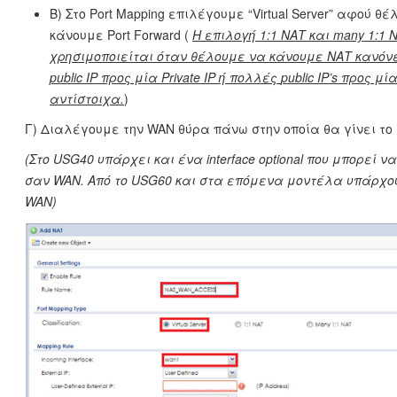
Β) Στο Port Mapping επιλέγουμε “Virtual Server” αφού θ
κάνουμε Port Forward (
Η επιλογή 1:1 ΝΑΤ και
many 1:1
N
χρησιμοποιείται όταν θέλουμε να κάνουμε ΝΑΤ κανόν
public
IP προς μία
Private
IP ή πολλές
public
IP’
s προς μί
αντίστοιχα.
)
Γ) Διαλέγουμε την WAN θύρα πάνω στην οποία θα γίνει το P
(Στο USG40 υπάρχει και ένα interface optional που μπορεί ν
σαν WAN. Από το USG60 και στα επόμενα μοντέλα υπάρχου
WAN)