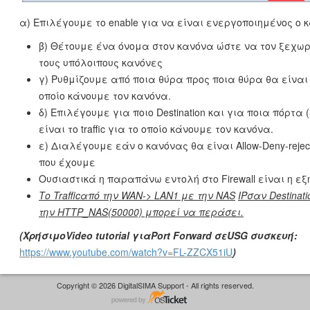
α) Επιλέγουμε το enable για να είναι ενεργοποιημένος ο 
β) Θέτουμε ένα όνομα στον κανόνα ώστε να τον ξεχω
τους υπόλοιπους κανόνες
γ) Ρυθμίζουμε από ποια θύρα προς ποια θύρα θα είναι το
οποίο κάνουμε τον κανόνα.
δ) Επιλέγουμε για ποιο Destination και για ποια πόρτα (
είναι το traffic για το οποίο κάνουμε τον κανόνα.
ε) Διαλέγουμε εάν ο κανόνας θα είναι Allow-Deny-reject γ
που έχουμε
Ουσιαστικά η παραπάνω εντολή στο Firewall είναι η εξ
Το
Traffic
από την
WAN
->
LAN
1 με την
NAS
IP
σαν
Destinati
την
HTTP
_
NAS
(50000) μπορεί να περάσει.
(
Χρήσιμο
Video tutorial
για
Port Forward
σε
USG
συσκευή
:
https://www.youtube.com/watch?v=FL-ZZCX51iU
)
Copyright © 2026 DigitalSIMA Support - All rights reserved.