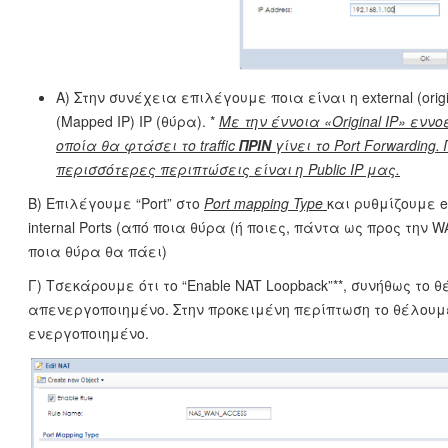
Α) Στην συνέχεια επιλέγουμε ποια είναι η external (origina
(Mapped IP) IP (θύρα). *
Με την έννοια «
Original
IP» εννο
οποία θα φτάσει το
traffic
ΠΡΙΝ
γίνει το
Port
Forwarding.
περισσότερες περιπτώσεις είναι η
Public
IP μας.
Β) Επιλέγουμε “Port” στο
Port
mapping
Type
και ρυθμίζουμε ex
internal Ports (από ποια θύρα (ή ποιες, πάντα ως προς την W
ποια θύρα θα πάει)
Γ) Τσεκάρουμε ότι το “Enable NAT Loopback”**, συνήθως το 
απενεργοποιημένο. Στην προκειμένη περίπτωση το θέλουμ
ενεργοποιημένο.